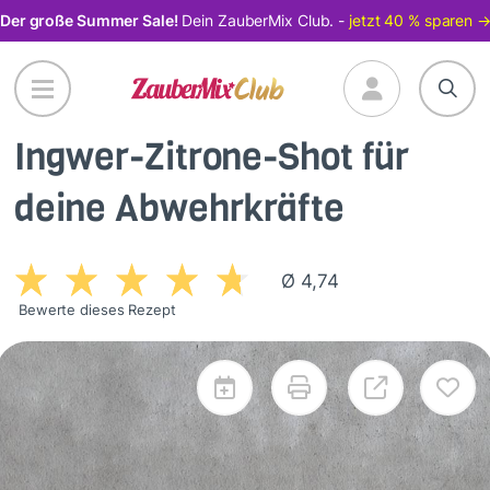
Direkt
Der große Summer Sale!
Dein ZauberMix Club. -
jetzt 40 % sparen 
zum
Inhalt
Ingwer-Zitrone-Shot für
deine Abwehrkräfte
Ø 4,74
Bewerte dieses Rezept