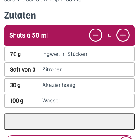
Zutaten
Shots á 50 ml
4
70
g
Ingwer, in Stücken
Saft von
3
Zitronen
30
g
Akazienhonig
100
g
Wasser