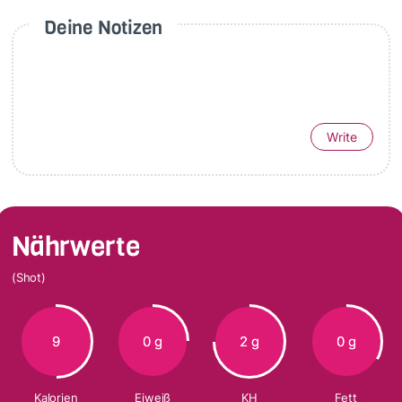
Deine Notizen
Write
Nährwerte
(Shot)
9
0 g
2 g
0 g
Kalorien
Eiweiß
KH
Fett