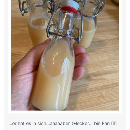
…er hat es in sich…aaaaaber 🐽lecker… bin Fan 👍🏻