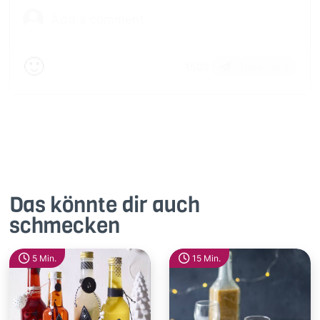
🙂
Speichern
1500
Das könnte dir auch
schmecken
5 Min.
15 Min.