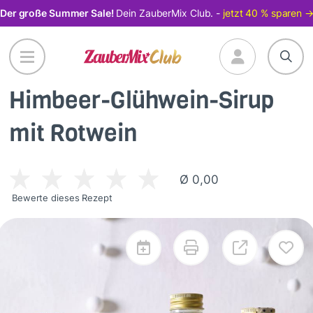
Direkt
Der große Summer Sale!
Dein ZauberMix Club. -
jetzt 40 % sparen 
zum
Inhalt
Himbeer-Glühwein-Sirup
mit Rotwein
Ø 0,00
Bewerte dieses Rezept