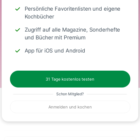
28
0 g
6 g
0 g
Persönliche Favoritenlisten und eigene
Kochbücher
Kalorien
Eiweiß
KH
Fett
Zugriff auf alle Magazine, Sonderhefte
und Bücher mit Premium
App für iOS und Android
Laktosefrei
Glutenfrei
Vegetarisch
Vegan
31 Tage kostenlos testen
Schon Mitglied?
Anmelden und kochen
Kommentare