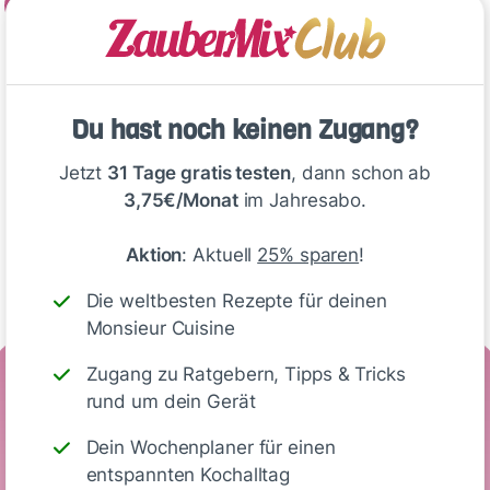
2
Zucker, Rotwein und Glühweingewürz in…
Deine Notizen
Du hast noch keinen Zugang?
Jetzt
31 Tage gratis testen
, dann schon ab
3,75€/Monat
im Jahresabo.
Aktion
: Aktuell
25% sparen
!
Write
Die weltbesten Rezepte für deinen
Monsieur Cuisine
Zugang zu Ratgebern, Tipps & Tricks
Nährwerte
rund um dein Gerät
(Portion (2 cl))
Dein Wochenplaner für einen
entspannten Kochalltag