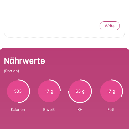
Write
Nährwerte
(Portion)
503
17 g
63 g
17 g
Kalorien
Eiweiß
KH
Fett