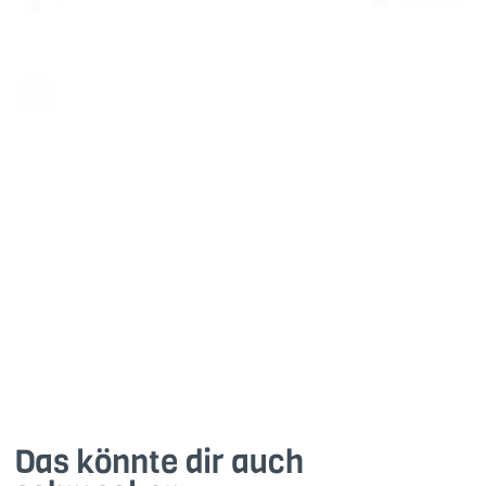
2
Antworte
Stephanie H_002
vor 6 Monaten
Sehr lecker, schnell gemacht. Das gibt es jetzt
immer Mal.
1
Antworte
Das könnte dir auch