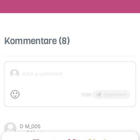
Kommentare
(8)
🙂
Speichern
1500
D M_005
vor 2 Monaten