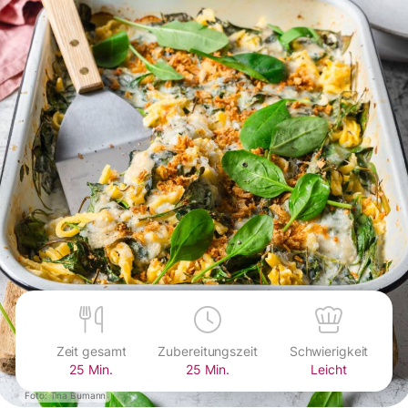
Zeit gesamt
Zubereitungszeit
Schwierigkeit
25 Min.
25 Min.
Leicht
Foto: Tina Bumann