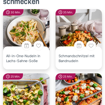
schmecken
30 Min.
35 Min.
All-in-One-Nudeln in
Schmandschnitzel mit
Lachs-Sahne-Soße
Bandnudeln
25 Min.
25 Min.