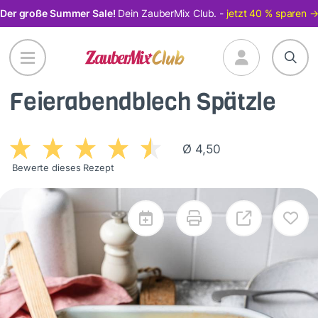
Direkt
Der große Summer Sale!
Dein ZauberMix Club. -
jetzt 40 % sparen 
zum
Inhalt
Feierabendblech Spätzle
Ø 4,50
Bewerte dieses Rezept