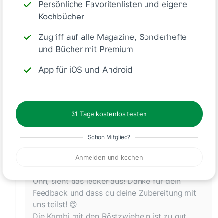
Persönliche Favoritenlisten und eigene
Kochbücher
Zugriff auf alle Magazine, Sonderhefte
und Bücher mit Premium
Doppelte Menge Gewürzpaste & Stärke, halbe
Menge Babyspinat anstelle von Blattspinat und
App für iOS und Android
nochmal 5min Oberhitze am Ende für den Crunch.
Sehr lecker und wird wieder gekocht.
Like
31 Tage kostenlos testen
Schon Mitglied?
Emily vom ZauberMix Club Team
Anmelden und kochen
vor etwa 2 Monaten
Ohh, sieht das lecker aus! Danke für dein
Feedback und dass du deine Zubereitung mit
uns teilst! 😊
Die Kombi mit den Röstzwiebeln ist zu gut,