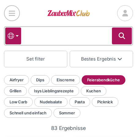
Direkt
zum
Inhalt
Set filter
Bestes Ergebnis
Airfryer
Dips
Eiscreme
Feierabendküche
Grillen
Isys Lieblingsrezepte
Kuchen
Low Carb
Nudelsalate
Pasta
Picknick
Schnell und einfach
Sommer
83 Ergebnisse