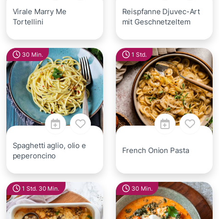
Virale Marry Me
Reispfanne Djuvec-Art
Tortellini
mit Geschnetzeltem
30 Min.
1 Std.
Spaghetti aglio, olio e
French Onion Pasta
peperoncino
1 Std. 30 Min.
30 Min.