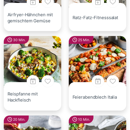
Airfryer-Hähnchen mit
Ratz-Fatz-Fitnesssalat
gemischtem Gemüse
30 Min.
25 Min.
Reispfanne mit
Feierabendblech Italia
Hackfleisch
20 Min.
10 Min.