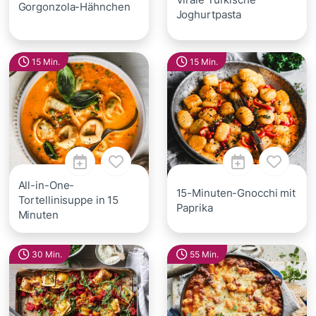
Gorgonzola-Hähnchen
Joghurtpasta
15 Min.
15 Min.
All-in-One-
15-Minuten-Gnocchi mit
Tortellinisuppe in 15
Paprika
Minuten
30 Min.
55 Min.