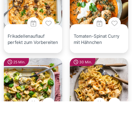
Frikadellenauflauf
Tomaten-Spinat Curry
perfekt zum Vorbereiten
mit Hähnchen
25 Min.
30 Min.
Feierabendblech
Zwiebelhähnchen mit
Tortellini mit Schinken-
Spätzle
Sahne-Soße