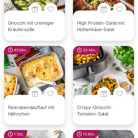
Gnocchi mit cremiger
High Protein-Salat mit
Kräutersoße
Hüttenkäse-Salat
45 Min.
30 Min.
Feierabendauflauf mit
Crispy-Gnocchi-
Hähnchen
Tomaten-Salat
1 Std.
15 Min.