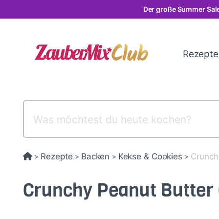
Direkt
Der große Summer Sale
zum
Inhalt
Rezept
Rezepte
Backen
Kekse & Cookies
Crunch
>
>
>
>
Crunchy Peanut Butter