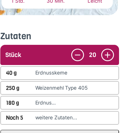
1 Std.
30 Min.
Leicht
Zutaten
Stück
20
40
g
Erdnusskerne
250
g
Weizenmehl Type 405
180
g
Erdnus…
Noch
5
weitere Zutaten...