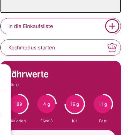
In die Einkaufsliste
Kochmodus starten
Nährwerte
(Stück)
189
4 g
19 g
11 g
t
Kalorien
Eiweiß
KH
Fett