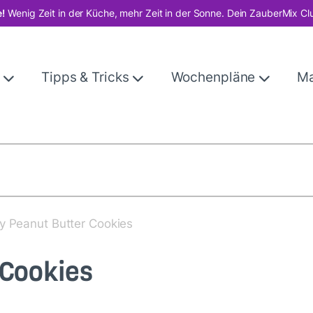
!
Wenig Zeit in der Küche, mehr Zeit in der Sonne. Dein ZauberMix Cl
e
Tipps & Tricks
Wochenpläne
M
y Peanut Butter Cookies
 Cookies