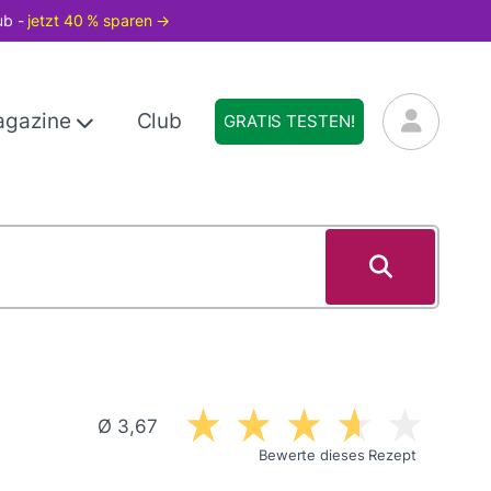
ub -
jetzt 40 % sparen →
agazine
Club
GRATIS TESTEN!
Ø 3,67
Bewerte dieses Rezept