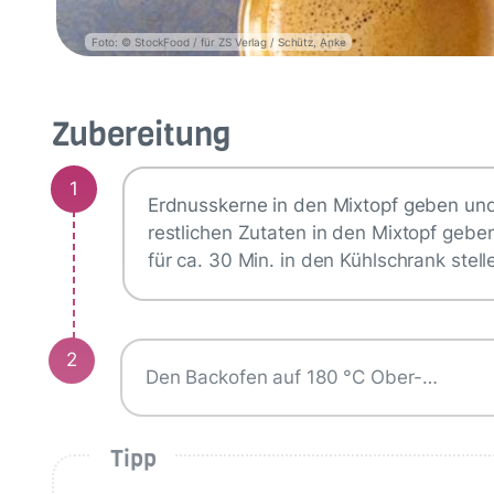
Foto: © StockFood / für ZS Verlag / Schütz, Anke
Zubereitung
1
Erdnusskerne in den Mixtopf geben un
restlichen Zutaten in den Mixtopf geb
für ca. 30 Min. in den Kühlschrank stell
2
Den Backofen auf 180 °C Ober-…
Tipp