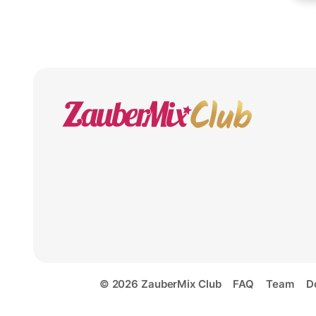
© 2026 ZauberMix Club
FAQ
Team
D