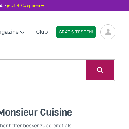
ub -
jetzt 40 % sparen →
agazine
Club
GRATIS TESTEN!
Monsieur Cuisine
chenhelfer besser zubereitet als