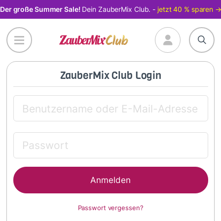
Direkt
Der große Summer Sale!
Dein ZauberMix Club. -
jetzt 40 % sparen 
zum
Inhalt
ZauberMix Club Login
Passwort vergessen?