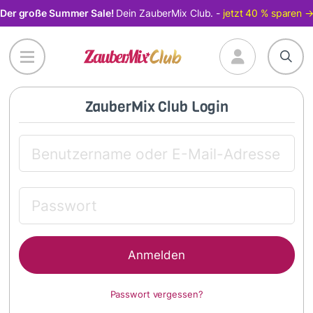
Direkt
Der große Summer Sale!
Dein ZauberMix Club. -
jetzt 40 % sparen 
zum
Inhalt
ZauberMix Club Login
Passwort vergessen?