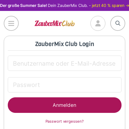
Direkt
Der große Summer Sale!
Dein ZauberMix Club. -
jetzt 40 % sparen 
zum
Inhalt
ZauberMix Club Login
Passwort vergessen?