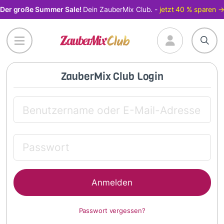
Direkt
Der große Summer Sale!
Dein ZauberMix Club. -
jetzt 40 % sparen 
zum
Inhalt
ZauberMix Club Login
Passwort vergessen?