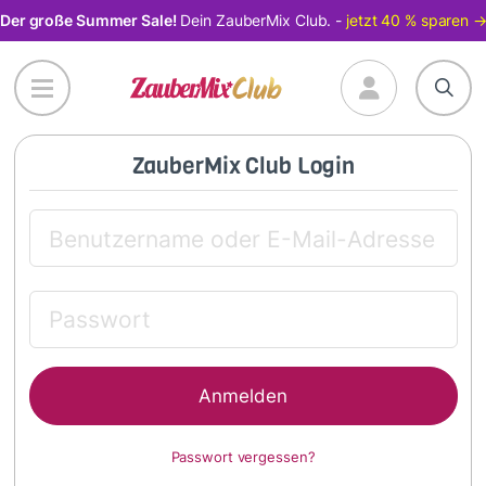
Direkt
Der große Summer Sale!
Dein ZauberMix Club. -
jetzt 40 % sparen 
zum
Inhalt
ZauberMix Club Login
Passwort vergessen?