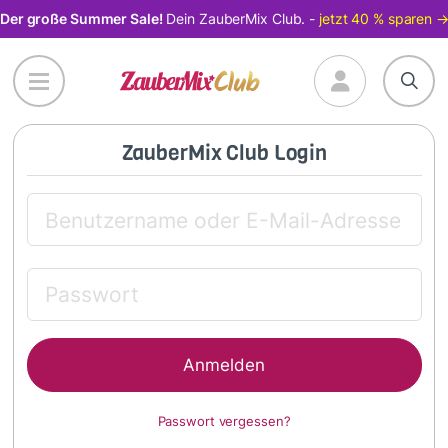
Direkt
Der große Summer Sale!
Dein ZauberMix Club. -
jetzt 40 % sparen 
zum
Inhalt
ZauberMix Club Login
Passwort vergessen?